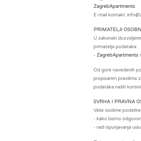
ZagrebApartments
E-mail kontakt: info
PRIMATELJI OSOB
U zakonski dozvoljeni
primatelja podataka:
-
ZagrebApartments
>
Od gore navedenih pos
propisanim pravilima z
podataka naših korisni
SVRHA I PRAVNA 
Vaše osobne podatke 
- kako bismo odgovoril
- radi ispunjavanja usl