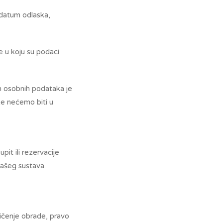
 datum odlaska,
he u koju su podaci
ih osobnih podataka je
ke nećemo biti u
it ili rezervacije
 našeg sustava.
ničenje obrade, pravo