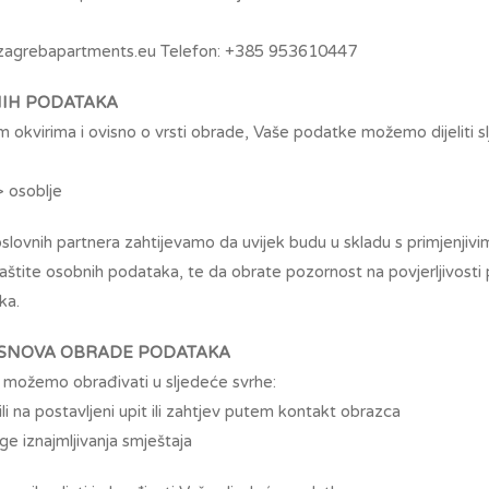
@zagrebapartments.eu Telefon: +385 953610447
NIH PODATAKA
m okvirima i ovisno o vrsti obrade, Vaše podatke možemo dijeliti 
 osoblje
lovnih partnera zahtijevamo da uvijek budu u skladu s primjenjiv
aštite osobnih podataka, te da obrate pozornost na povjerljivosti 
ka.
OSNOVA OBRADE PODATAKA
možemo obrađivati u sljedeće svrhe:
i na postavljeni upit ili zahtjev putem kontakt obrazca
uge iznajmljivanja smještaja