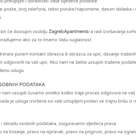
 prikupljati i obrađivati Vaše sljedeće podatke:
 e-pošte, broj telefona, tekst poruke/napomene, datum dolaska i
a
i bit će dostupni osoblju
ZagrebApartments
-a radi izvršavanja svr
obrađujemo ako za to imamo Vašu suglasnost.
ktirate putem kontakt obrazca ili obrazca za upit, davanje tražen
 odgovorili na vaš upit. Ako nam ne želite ustupiti tražene podat
aženu uslugu.
SOBNIH PODATAKA
nam ustupili čuvamo onoliko koliko traje proces odgovora na vaš up
ada je usluga izvršena svi vaši ustupljeni podaci se trajnu brišu iz
e i obradu osobnih podataka, osiguravamo sljedeća prava:
o na brisanje, pravo na ispravak, pravo na prigovor, pravo na ogra