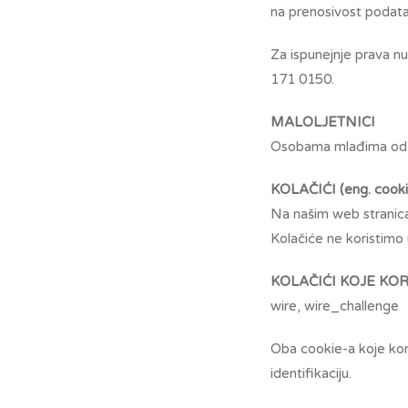
na prenosivost podata
Za ispunejnje prava n
171 0150.
MALOLJETNICI
Osobama mlađima od 1
KOLAČIĆI (eng. cooki
Na našim web stranica
Kolačiće ne koristimo u
KOLAČIĆI KOJE KO
wire, wire_challenge
Oba cookie-a koje kori
identifikaciju.