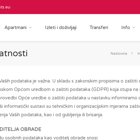
ts.eu
Apartmani
Izleti i doživljaji
Transferi
Info
vatnosti
Naslovna
I
 Vaših podataka je važna. U skladu s zakonskim propisima o zaštiti
kom Općom uredbom o zaštiti podataka (GDPR) koja stupa na s
rovedbi Opće uredbe o zaštiti podataka u nastavku informiramo o
i informatički sustavi su tehničkim i organizacijskim mjerama zaš
renja Vaših podataka, kao i od gubljenja ili brisanja.
ODITELJA OBRADE
 osobnih podataka kao voditelj obrade snosi: