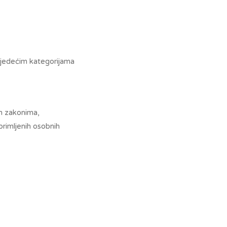
sljedećim kategorijama
im zakonima,
primljenih osobnih