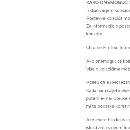
KAKO ONEMOGUĆIT
Isključivanjem kolačić
Postavke kolačića mogu
Za informacije o post
koristite.
Chrome Firefox, Intern
Ako onemogućite kolač
Više o kolačićima mož
PORUKA ELEKTRO
Kada nam šaljete elekt
putem e-mail poruke s
mi te podatke koristim
Ako imate bilo kakva p
iskustvima s ovom Int