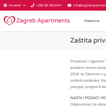
Hrvatski
+385 95 3610447
info@zagrebapartmen
Zagreb Apartments
Naslovna
Zaštita pri
Privatnost i sigurnost
posebno novom europs
2018. te Zakonom o p
osobnih podataka. Naš
pristupa, izmjene ili ši
NAZIV I PODACI V
Odgovornost za obradu