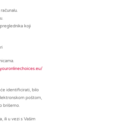
 računalu.
u.
preglednika koji
ri
anicama.
youronlinechoices.eu/
identificirati, bilo
 elektronskom poštom,
no brišemo.
 ili u vezi s Vašim