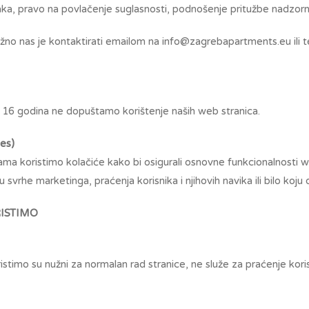
ka, pravo na povlačenje suglasnosti, podnošenje pritužbe nadzorn
užno nas je kontaktirati emailom na info@zagrebapartments.eu ili
6 godina ne dopuštamo korištenje naših web stranica.
es)
ma koristimo kolačiće kako bi osigurali osnovne funkcionalnosti w
 svrhe marketinga, praćenja korisnika i njihovih navika ili bilo koju 
RISTIMO
stimo su nužni za normalan rad stranice, ne služe za praćenje korisn