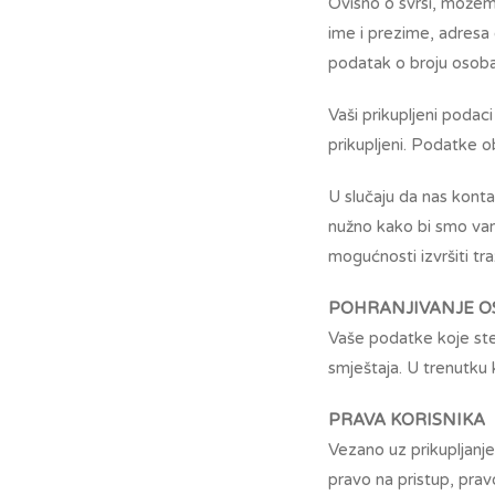
Ovisno o svrsi, možemo
ime i prezime, adresa
podatak o broju osob
Vaši prikupljeni podac
prikupljeni. Podatke 
U slučaju da nas konta
nužno kako bi smo vam
mogućnosti izvršiti tr
POHRANJIVANJE O
Vaše podatke koje ste 
smještaja. U trenutku k
PRAVA KORISNIKA
Vezano uz prikupljanj
pravo na pristup, prav