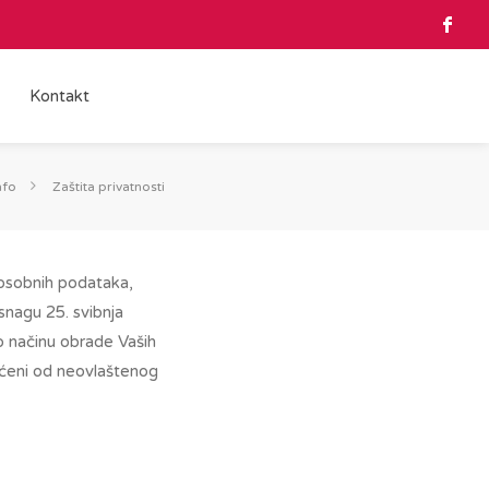
Kontakt
nfo
Zaštita privatnosti
 osobnih podataka,
nagu 25. svibnja
 načinu obrade Vaših
tićeni od neovlaštenog