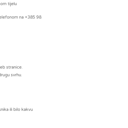
om tijelu
 telefonom na +385 98
eb stranice.
drugu svrhu.
ika ili bilo kakvu