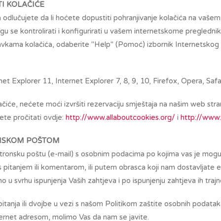
I KOLAČIĆE
a odlučujete da li hoćete dopustiti pohranjivanje kolačića na vašem
 se kontrolirati i konfigurirati u vašem internetskome preglednik
avkama kolačića, odaberite "Help" (Pomoć) izbornik Internetskog 
et Explorer 11, Internet Explorer 7, 8, 9, 10, Firefox, Opera, Safa
iće, nećete moći izvršiti rezervaciju smještaja na našim web str
ete pročitati ovdje:
http://www.allaboutcookies.org/
i
http://www.
NSKOM POŠTOM
ronsku poštu (e-mail) s osobnim podacima po kojima vas je moguće 
 pitanjem ili komentarom, ili putem obrasca koji nam dostavljate
o u svrhu ispunjenja Vaših zahtjeva i po ispunjenju zahtjeva ih traj
itanja ili dvojbe u vezi s našom Politikom zaštite osobnih podataka,
ernet adresom, molimo Vas da nam se javite.