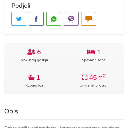
Podjeli
6
1
Max. broj gostiju
Spavaćih soba
2
1
45m
Kupaonica
Unutarnji prostor
Opis