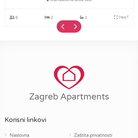
2
6
2
1
74m
Zagreb Apartments
Korisni linkovi
Naslovna
Zaštita privatnosti