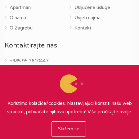
Apartmani
Uključene usluge
O nama
Uvjeti najma
O Zagrebu
Kontakt
Kontaktirajte nas
+385 95 3610447
info@zagrebapartments.eu
Koristimo kolačiće/cookies. Nastavljajući koristiti našu web
stranicu, prihvaćate njihovu upotrebu!
Više pročitajte ovdje.
© 2026 Zagreb Apartments
∞
{ powered by Nubilus
}
Slažem se