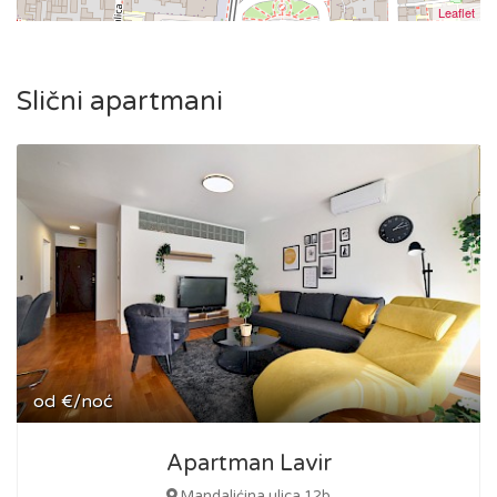
Leaflet
Slični apartmani
od
€/noć
Apartman Lavir
Mandalićina ulica 12b