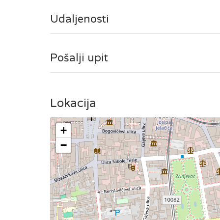
gradskom području.
Udaljenosti
Studio se nalazi na 3. katu, u zgradi bez lifta.
Pošalji upit
Lokacija
+
−