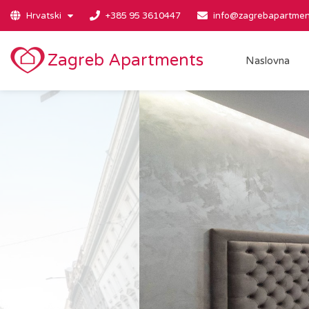
Hrvatski
+385 95 3610447
info@zagrebapartmen
Zagreb Apartments
Naslovna