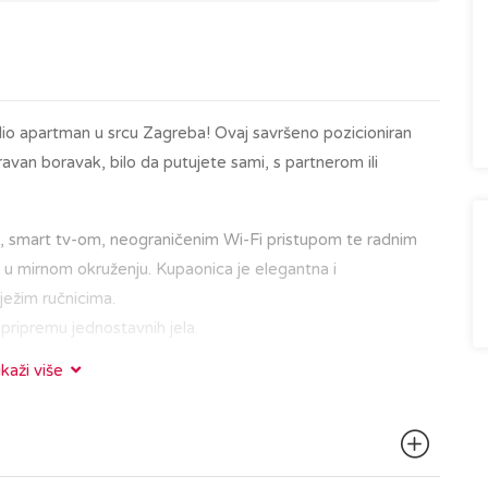
dio apartman u srcu Zagreba! Ovaj savršeno pozicioniran
van boravak, bilo da putujete sami, s partnerom ili
, smart tv-om, neograničenim Wi-Fi pristupom te radnim
 u mirnom okruženju. Kupaonica je elegantna i
ježim ručnicima.
 pripremu jednostavnih jela.
ikaži više
d glavnih gradskih znamenitosti, restorana i kafića. Bilo da
ru Gornjeg grada s poznatom zagrebačkom katedralom,
 u kavi na Tkalčićevoj ulici, sve vam je nadohvat ruke.
d zgrade, što omogućuje jednostavan pristup širem