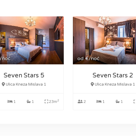
/noć
od
€/noć
Seven Stars 5
Seven Stars 2
Ulica Kneza Mislava 1
Ulica Kneza Mislava 1
2
1
1
23m
2
1
1