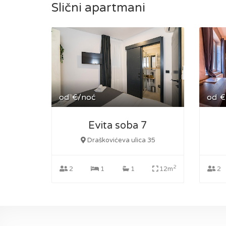
Slični apartmani
od
€/noć
od
€
Evita soba 7
Draškovićeva ulica 35
2
2
1
1
12m
2