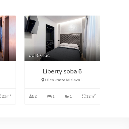
od
€/noć
Liberty soba 6
Ulica kneza Mislava 1
2
2
23m
2
1
1
12m