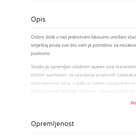
Opis
Dobro došli u naš jedinstveni luksuzno uređeni stu
smještaj pruža sve što vam je potrebno za nezabora
poslovno.
Studio je opremljen udobnim queen-size krevetom
stolom savršenim za obavljanje poslovnih zadataka
besprijekorno čista, s walk-in tušem i osiguranim sv
Kuhinja sadrži hladnjak, štednjak i osnovni pribor za
Pr
Nalazeći se u središtu Zagreba, bit ćete na korak o
ste u posjetu kako biste istražili povijesnu jezg
Opremljenost
tržnicom Dolac i Trgom bana Jelačića, ili da uživate
Tramvajska stanica smještena je neposredno ispre