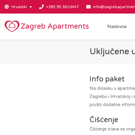
Hrvatski
+385 95 3610447
info@zagrebapartmen
Zagreb Apartments
Naslovna
Uključene 
Info paket
Na dolasku u apartman
Zagrebu i Hrvatskoj i
pružiti dodatne inform
Čišćenje
Čišćenje stana se orga