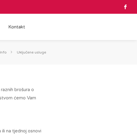
Kontakt
Info
Uključene usluge
 raznih brošura o
oljstvom ćemo Vam
ili na tjednoj osnovi