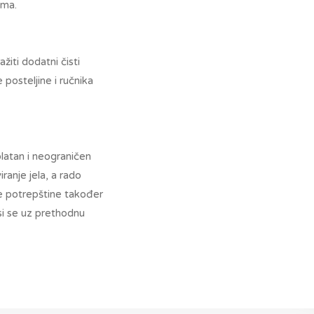
ima.
žiti dodatni čisti
posteljine i ručnika
platan i neograničen
ranje jela, a rado
ke potrepštine također
osi se uz prethodnu