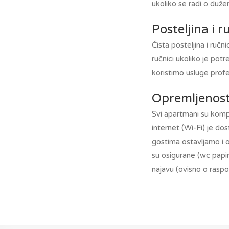
ukoliko se radi o duže
Posteljina i r
Čista posteljina i ručn
ručnici ukoliko je pot
koristimo usluge profe
Opremljenos
Svi apartmani su kompl
internet (Wi-Fi) je do
gostima ostavljamo i o
su osigurane (wc papir
najavu (ovisno o raspol