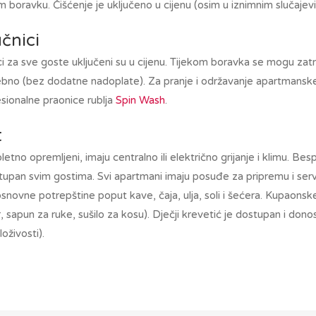
m boravku. Čišćenje je uključeno u cijenu (osim u iznimnim slučajev
učnici
ici za sve goste uključeni su u cijenu. Tijekom boravka se mogu zatra
rebno (bez dodatne nadoplate). Za pranje i održavanje apartmanske 
sionalne praonice rublja
Spin Wash
.
t
etno opremljeni, imaju centralno ili električno grijanje i klimu. Bes
stupan svim gostima. Svi apartmani imaju posuđe za pripremu i servi
snovne potrepštine poput kave, čaja, ulja, soli i šećera. Kupaons
, sapun za ruke, sušilo za kosu). Dječji krevetić je dostupan i don
oživosti).