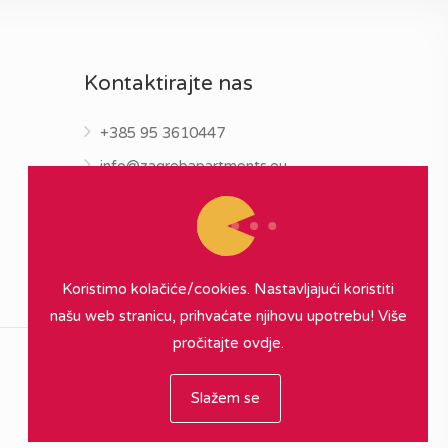
Kontaktirajte nas
+385 95 3610447
info@zagrebapartments.eu
Koristimo kolačiće/cookies. Nastavljajući koristiti
našu web stranicu, prihvaćate njihovu upotrebu!
Više
pročitajte ovdje.
Slažem se