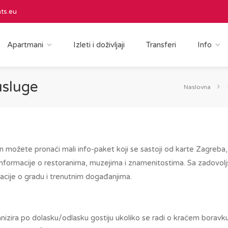
ts.eu
Apartmani
Izleti i doživljaji
Transferi
Info
usluge
Naslovna
 možete pronaći mali info-paket koji se sastoji od karte Zagreba,
 informacije o restoranima, muzejima i znamenitostima. Sa zadov
acije o gradu i trenutnim događanjima.
nizira po dolasku/odlasku gostiju ukoliko se radi o kraćem boravku 