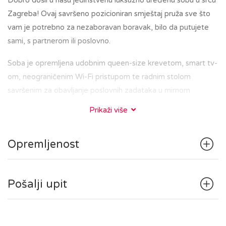
Dobro došli u našu jedinstvenu luksuzno uređenu sobu u srcu
Zagreba! Ovaj savršeno pozicioniran smještaj pruža sve što
vam je potrebno za nezaboravan boravak, bilo da putujete
sami, s partnerom ili poslovno.
Soba je opremljena udobnim queen-size krevetom, smart tv-
om, neograničenim Wi-Fi pristupom te radnim stolom
savršenim za obavljanje poslovnih zadataka u mirnom
okruženju.
Prikaži više
Kupaonica je elegantna i besprijekorno čista, s prostranim
walk-in tušem i osiguranim svježim ručnicima.
Opremljenost
Nalazeći se u središtu Zagreba, bit ćete na korak od glavnih
gradskih znamenitosti, restorana i kafića. Bilo da ste u
posjetu kako biste istražili povijesnu jezgru Gornjeg grada s
Pošalji upit
poznatom zagrebačkom katedralom, tržnicom Dolac i Trgom
bana Jelačića, ili da uživate u kavi na Tkalčićevoj ulici, sve
vam je nadohvat ruke.