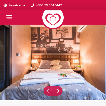
Hrvatski
+385 95 3610447