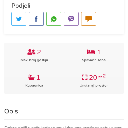
Podjeli
2
1
Max. broj gostiju
Spavaćih soba
2
1
20m
Kupaonica
Unutarnji prostor
Opis