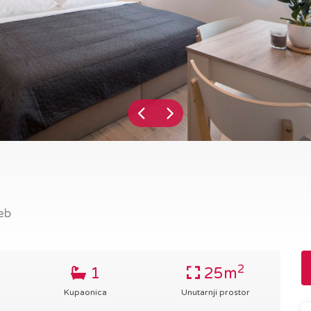
eb
2
1
25m
Kupaonica
Unutarnji prostor