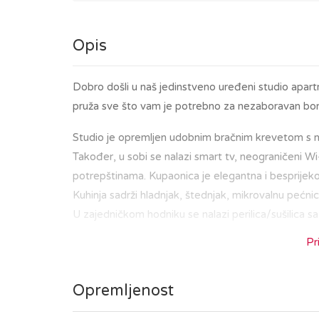
Opis
Dobro došli u naš jedinstveno uređeni studio apar
pruža sve što vam je potrebno za nezaboravan borav
Studio je opremljen udobnim bračnim krevetom s m
Također, u sobi se nalazi smart tv, neograničeni Wi-Fi
potrepštinama. Kupaonica je elegantna i besprijekor
Kuhinja sadrži hladnjak, štednjak, mikrovalnu pećnic
U zajedničkom hodniku se nalazi perilica/sušilica 
Pr
Nalazeći se u središtu Zagreba, bit ćete na korak o
ste u posjetu kako biste istražili povijesnu jezg
Opremljenost
tržnicom Dolac i Trgom bana Jelačića, ili da uživate
Tramvajska stanica smještena je u blizini, što omo