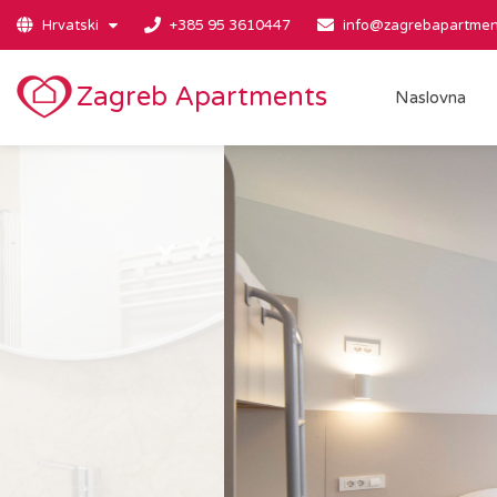
Hrvatski
+385 95 3610447
info@zagrebapartmen
Zagreb Apartments
Naslovna