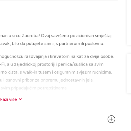
tman u srcu Zagreba! Ovaj savršeno pozicioniran smještaj
ak, bilo da putujete sami, s partnerom ili poslovno.
ogućnošću razdvajanja i krevetom na kat za dvije osobe.
, a u zajedničkoj prostoriji i perilica/sušilica sa svim
no čista, s walk-in tušem i osiguranim svježim ručnicima.
u i osnovni pribor za pripremu jednostavnih jela.
sa svim pripadajućim potrepštinama.
ikaži više
d glavnih gradskih znamenitosti, restorana i kafića. Bilo da
ru Gornjeg grada s poznatom zagrebačkom katedralom,
 u kavi na Tkalčićevoj ulici, sve vam je nadohvat ruke.
gućuje jednostavan pristup širem gradskom području.