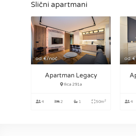
Slični apartmani
od
€/noć
od
€
Apartman Legacy
Ap
Ilica 291a
2
4
2
1
50m
4