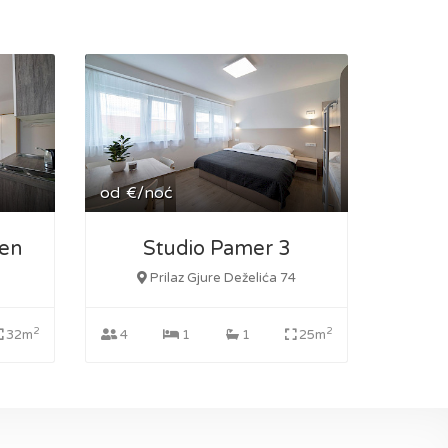
od
€/noć
een
Studio Pamer 3
Prilaz Gjure Deželića 74
2
2
32m
4
1
1
25m