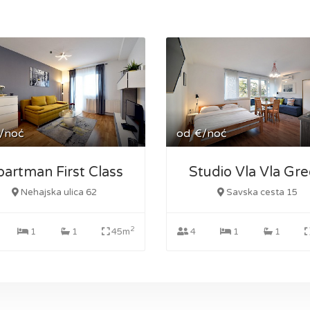
/noć
od
€/noć
artman First Class
Studio Vla Vla Gr
Nehajska ulica 62
Savska cesta 15
2
1
1
45m
4
1
1