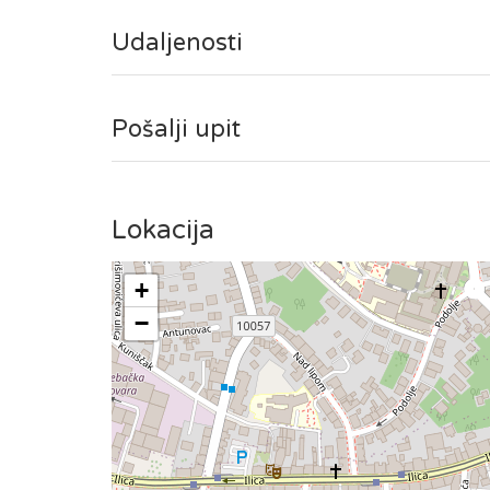
Studio se nalazi na 4. katu, u zgradi bez lifta.
Udaljenosti
Pošalji upit
Lokacija
+
−