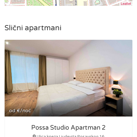
Leaflet
Slični apartmani
od
€/noć
Possa Studio Apartman 2
Ulica kneza Ljudevita Posavskog 16