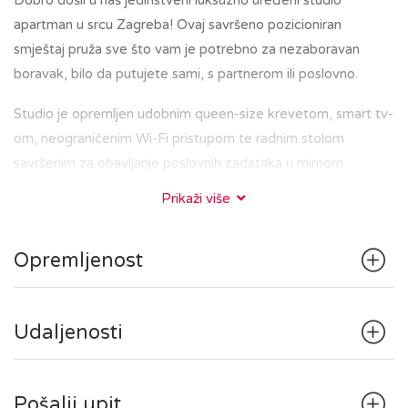
Dobro došli u naš jedinstveni luksuzno uređeni studio
apartman u srcu Zagreba! Ovaj savršeno pozicioniran
smještaj pruža sve što vam je potrebno za nezaboravan
boravak, bilo da putujete sami, s partnerom ili poslovno.
Studio je opremljen udobnim queen-size krevetom, smart tv-
om, neograničenim Wi-Fi pristupom te radnim stolom
savršenim za obavljanje poslovnih zadataka u mirnom
okruženju. Kupaonica je elegantna i besprijekorno čista, s
Prikaži više
walk-in tušem i osiguranim svježim ručnicima.
Kuhinja sadrži hladnjak, štednjak i osnovni pribor za pripremu
Opremljenost
jednostavnih jela.
U zajedničkom hodniku se nalazi perilica/sušilica sa svim
pripadajućim potrepštinama.
Udaljenosti
Nalazeći se u središtu Zagreba, bit ćete na korak od glavnih
gradskih znamenitosti, restorana i kafića. Bilo da ste u
Pošalji upit