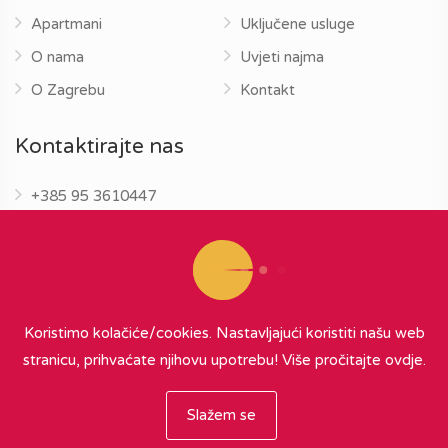
Apartmani
Uključene usluge
O nama
Uvjeti najma
O Zagrebu
Kontakt
Kontaktirajte nas
+385 95 3610447
info@zagrebapartments.eu
Koristimo kolačiće/cookies. Nastavljajući koristiti našu web
stranicu, prihvaćate njihovu upotrebu!
Više pročitajte ovdje.
© 2026 Zagreb Apartments
∞
{ powered by Nubilus
}
Slažem se