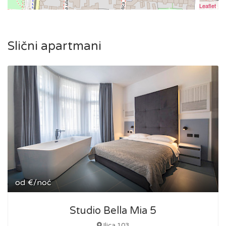
Leaflet
Slični apartmani
od
€/noć
Studio Bella Mia 5
Ilica 103