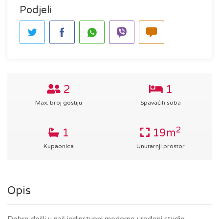
Podjeli
2
1
Max. broj gostiju
Spavaćih soba
2
1
19m
Kupaonica
Unutarnji prostor
Opis