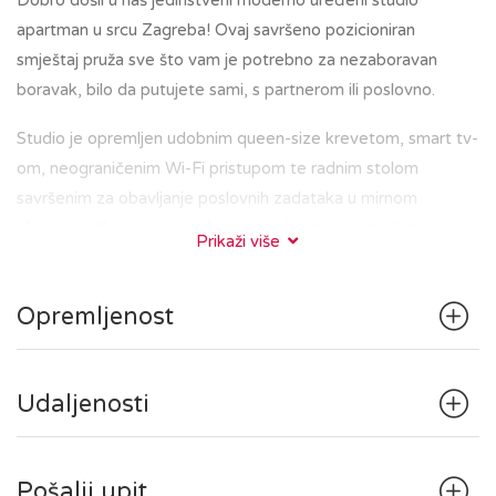
Dobro došli u naš jedinstveni moderno uređeni studio
apartman u srcu Zagreba! Ovaj savršeno pozicioniran
smještaj pruža sve što vam je potrebno za nezaboravan
boravak, bilo da putujete sami, s partnerom ili poslovno.
Studio je opremljen udobnim queen-size krevetom, smart tv-
om, neograničenim Wi-Fi pristupom te radnim stolom
savršenim za obavljanje poslovnih zadataka u mirnom
okruženju. Kupaonica je elegantna i besprijekorno čista, s
Prikaži više
walk-in tušem i osiguranim svježim ručnicima.
Kuhinja sadrži hladnjak, štednjak i osnovni pribor za pripremu
Opremljenost
jednostavnih jela.
U zajedničkom hodniku se nalazi perilica/sušilica sa svim
pripadajućim potrepštinama.
Udaljenosti
Nalazeći se u središtu Zagreba, bit ćete na korak od glavnih
gradskih znamenitosti, restorana i kafića. Bilo da ste u
Pošalji upit