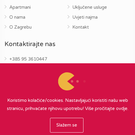
Apartmani
Uključene usluge
O nama
Uvjeti najma
O Zagrebu
Kontakt
Kontaktirajte nas
+385 95 3610447
info@zagrebapartments.eu
Koristimo kolačiće/cookies. Nastavljajući koristiti našu web
stranicu, prihvaćate njihovu upotrebu!
Više pročitajte ovdje.
© 2026 Zagreb Apartments
∞
{ powered by Nubilus
}
Slažem se