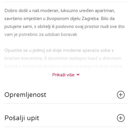
Dobro došli u naš moderan, luksuzno uređen apartman,
savršeno smješten u živopisnom dijelu Zagreba. Bilo da
putujete sami, s obitelji ili poslovno ovaj prostor nudi sve što
vam je potrebno za udoban boravak.
Opustite se u jednoj od dvije moderne spavaće sobe s
bračnim krevetima, ili iskoristite rasklopivi kauč u dnevnom
boravku, koji pruža dodatne opcije spavanja za dvije osobe.
Kupaonica je moderna i besprijekorno čista, s tuš kadom,
Prikaži više
perilicom rublja i kupaonskim potrepštinama. Apartman ima
opremljenu kuhinju s hladnjakom, štednjakom, Nespresso
Opremljenost
aparatom, kuhalom za vodu i osnovnim priborom za pripremu
jednostavnih obroka.
Pošalji upit
Smješteni u našem prekrasnom apartmanu, bit ćete udaljeni
samo 15 minuta od glavnih gradskih atrakcija, restorana i