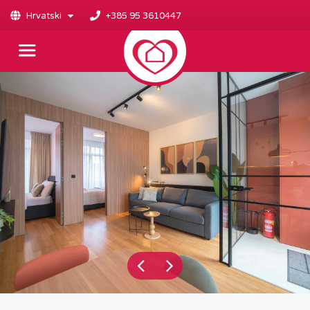
Hrvatski
+385 95 3610447