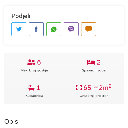
Podjeli
6
2
Max. broj gostiju
Spavaćih soba
2
1
65 m2m
Kupaonica
Unutarnji prostor
Opis