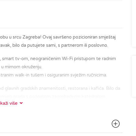
bu u srcu Zagreba! Ovaj savršeno pozicioniran smještaj
ak, bilo da putujete sami, s partnerom ili poslovno.
 smart tv-om, neograničenim Wi-Fi pristupom te radnim
 u mirnom okruženju.
stranim walk-in tušem i osiguranim svježim ručnicima.
d glavnih gradskih znamenitosti, restorana i kafića. Bilo da
ru Gornjeg grada s poznatom zagrebačkom katedralom,
ikaži više
 u kavi na Tkalčićevoj ulici, sve vam je nadohvat ruke.
d zgrade, što omogućuje jednostavan pristup širem