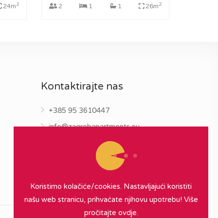
2
2
24m
2
1
1
26m
Kontaktirajte nas
+385 95 3610447
info@zagrebapartments.eu
Koristimo kolačiće/cookies. Nastavljajući koristiti
našu web stranicu, prihvaćate njihovu upotrebu!
Više
pročitajte ovdje.