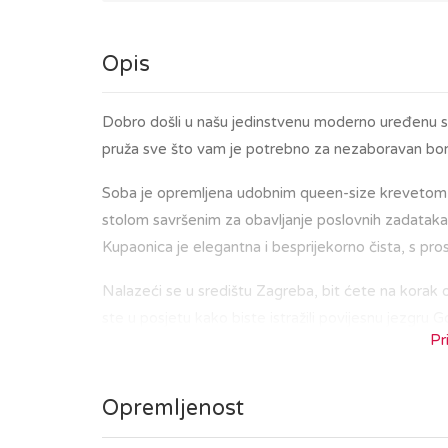
Opis
Dobro došli u našu jedinstvenu moderno uređenu so
pruža sve što vam je potrebno za nezaboravan borav
Soba je opremljena udobnim queen-size krevetom,
stolom savršenim za obavljanje poslovnih zadataka
Kupaonica je elegantna i besprijekorno čista, s pro
Nalazeći se u središtu Zagreba, bit ćete na korak o
ste u posjetu kako biste istražili povijesnu jezg
Pr
tržnicom Dolac i Trgom bana Jelačića, ili da uživate
Tramvajska stanica smještena je neposredno ispre
gradskom području.
Opremljenost
Soba se nalazi na 4. katu, u zgradi bez lifta.