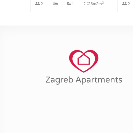
2
2
1
23m2m
2
Zagreb Apartments