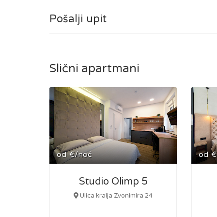
Pošalji upit
Slični apartmani
od
€/noć
od
€
Studio Olimp 5
Ulica kralja Zvonimira 24