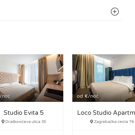
/noć
od
€/noć
Studio Evita 5
Draškovićeva ulica 35
Zagrebačka cesta 76