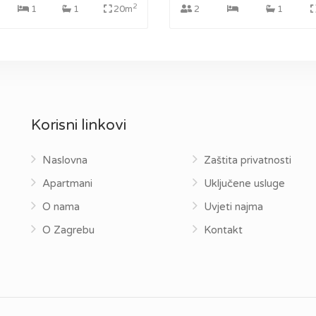
2
1
1
20m
2
1
Korisni linkovi
Naslovna
Zaštita privatnosti
Apartmani
Uključene usluge
O nama
Uvjeti najma
O Zagrebu
Kontakt