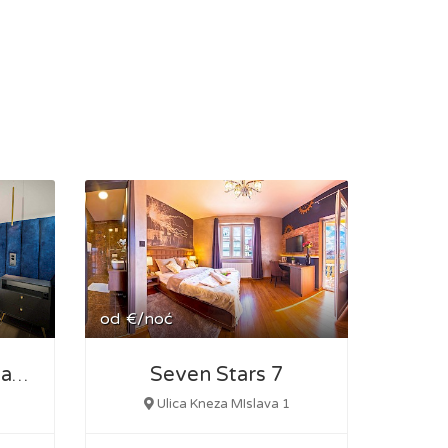
od
€/noć
Seven Stars 7
Loco Studio Apartman 1
Ulica Kneza MIslava 1