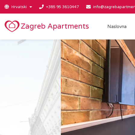
Hrvatski
+385 95 3610447
info@zagrebapartmen
Zagreb Apartments
Naslovna