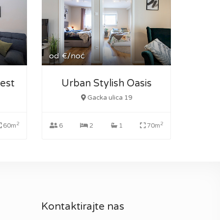
od
€/noć
est
Urban Stylish Oasis
Gacka ulica 19
2
2
60m
6
2
1
70m
Kontaktirajte nas