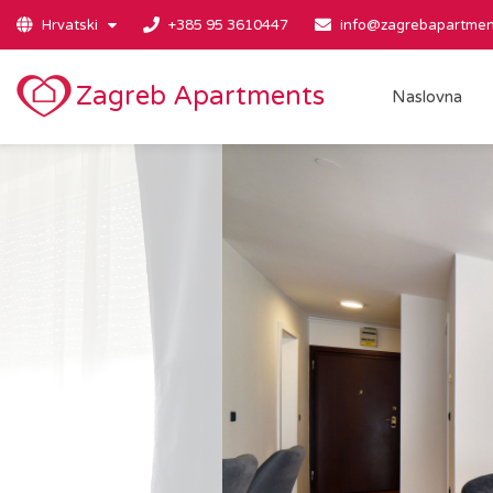
Hrvatski
+385 95 3610447
info@zagrebapartmen
Zagreb Apartments
Naslovna