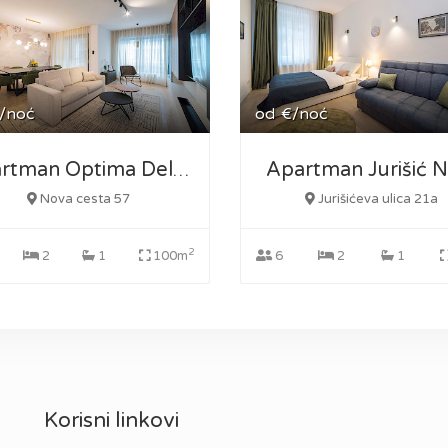
/noć
od
€/noć
Apartman Jurišić N
Apartman Optima Deluxe
Nova cesta 57
Jurišićeva ulica 21a
2
2
1
100m
6
2
1
Korisni linkovi