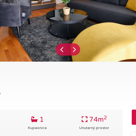
b
2
1
74m
Kupaonica
Unutarnji prostor