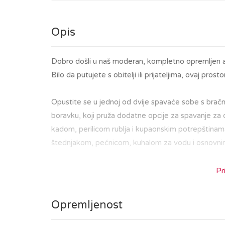
Opis
Dobro došli u naš moderan, kompletno opremljen a
Bilo da putujete s obitelji ili prijateljima, ovaj pr
Opustite se u jednoj od dvije spavaće sobe s bračni
boravku, koji pruža dodatne opcije za spavanje za 
kadom, perilicom rublja i kupaonskim potrepštinam
štednjakom, pećnicom, kuhalom za vodu i osnovni
Nalazeći se u središtu Zagreba, bit ćete na korak o
Pr
ste u posjetu kako biste istražili povijesnu jezg
tržnicom Dolac i Trgom bana Jelačića, ili da uživate
Opremljenost
Osiguran je parking za goste u garaži zgrade.