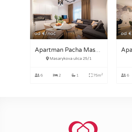
od
€/noć
od
€
Apartman Pacha Masarykova
Masarykova ulica 25/1
2
6
2
1
75m
6