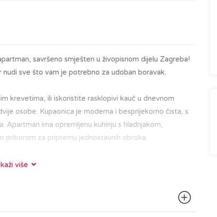
partman, savršeno smješten u živopisnom dijelu Zagreba!
ostor nudi sve što vam je potrebno za udoban boravak.
m krevetima, ili iskoristite rasklopivi kauč u dnevnom
dvije osobe. Kupaonica je moderna i besprijekorno čista, s
a. Apartman ima opremljenu kuhinju s hladnjakom,
m priborom za pripremu jednostavnih obroka.
d glavnih gradskih znamenitosti, restorana i kafića. Bilo da
ikaži više
ru Gornjeg grada s poznatom zagrebačkom katedralom,
 u kavi na Tkalčićevoj ulici, sve vam je nadohvat ruke.