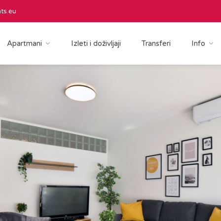
ts.eu
Apartmani
Izleti i doživljaji
Transferi
Info