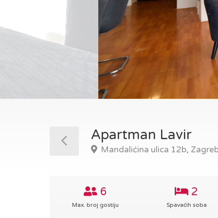
Apartman Lavir
Mandalićina ulica 12b, Zagre
6
2
Max. broj gostiju
Spavaćih soba