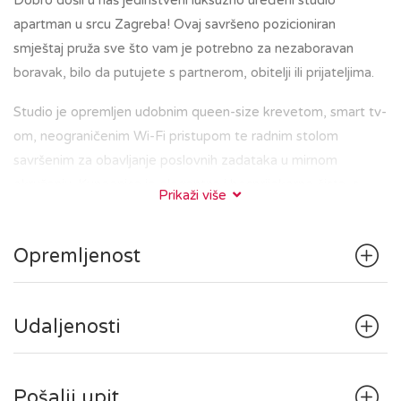
Dobro došli u naš jedinstveni luksuzno uređeni studio
apartman u srcu Zagreba! Ovaj savršeno pozicioniran
smještaj pruža sve što vam je potrebno za nezaboravan
boravak, bilo da putujete s partnerom, obitelji ili prijateljima.
Studio je opremljen udobnim queen-size krevetom, smart tv-
om, neograničenim Wi-Fi pristupom te radnim stolom
savršenim za obavljanje poslovnih zadataka u mirnom
okruženju. Kupaonica je elegantna i besprijekorno čista, s
Prikaži više
walk-in tušem i osiguranim svježim ručnicima.
Kuhinja sadrži hladnjak, štednjak i osnovni pribor za pripremu
Opremljenost
jednostavnih jela.
U zajedničkom hodniku se nalazi perilica/sušilica sa svim
pripadajućim potrepštinama.
Udaljenosti
Nalazeći se u središtu Zagreba, bit ćete na korak od glavnih
gradskih znamenitosti, restorana i kafića. Bilo da ste u
Pošalji upit