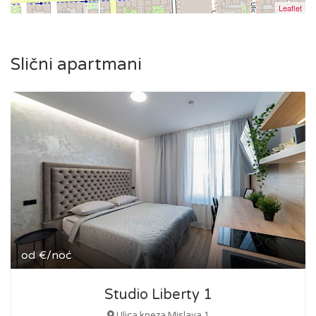
Leaflet
Slični apartmani
od
€/noć
Studio Liberty 1
Ulica kneza Mislava 1