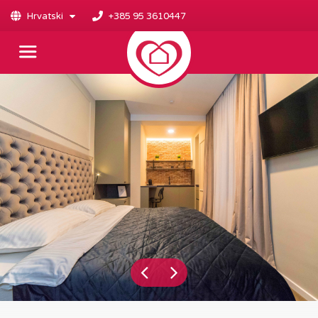
Hrvatski
+385 95 3610447