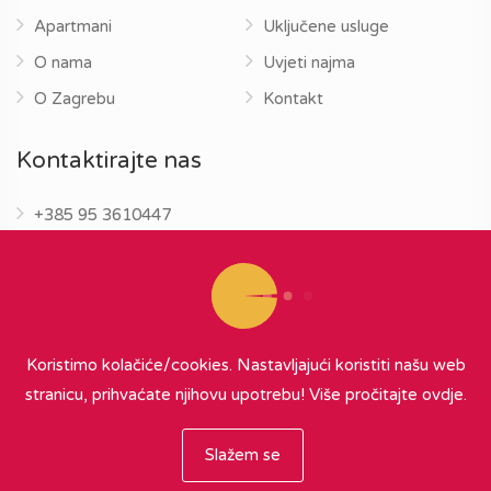
Apartmani
Uključene usluge
O nama
Uvjeti najma
O Zagrebu
Kontakt
Kontaktirajte nas
+385 95 3610447
info@zagrebapartments.eu
Koristimo kolačiće/cookies. Nastavljajući koristiti našu web
stranicu, prihvaćate njihovu upotrebu!
Više pročitajte ovdje.
© 2026 Zagreb Apartments
∞
{ powered by Nubilus
}
Slažem se