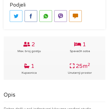
Podjeli
2
1
Max. broj gostiju
Spavaćih soba
2
1
25m
Kupaonica
Unutarnji prostor
Opis