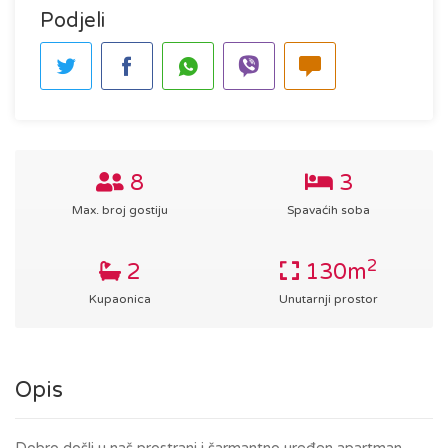
Podjeli
8
3
Max. broj gostiju
Spavaćih soba
2
2
130m
Kupaonica
Unutarnji prostor
Opis