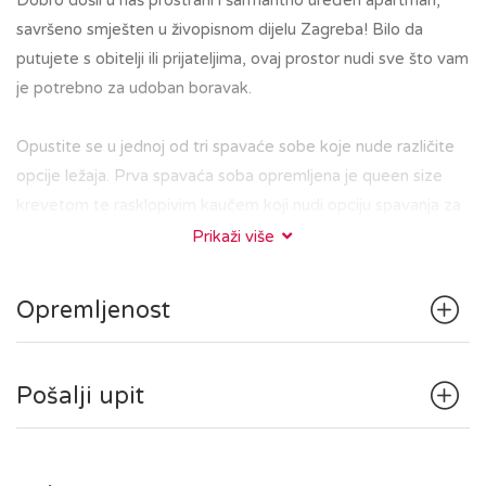
Dobro došli u naš prostrani i šarmantno uređen apartman,
savršeno smješten u živopisnom dijelu Zagreba! Bilo da
putujete s obitelji ili prijateljima, ovaj prostor nudi sve što vam
je potrebno za udoban boravak.
Opustite se u jednoj od tri spavaće sobe koje nude različite
opcije ležaja. Prva spavaća soba opremljena je queen size
krevetom te rasklopivim kaučem koji nudi opciju spavanja za
dvije osobe. U drugoj spavaćoj sobi se nalazi udobni queen
Prikaži više
size krevet, dok treća spavaća soba ima veliki krevet za
jednu osobu te pripadajuću kupaonicu. Također, u apartmanu
Opremljenost
se nalazi prostrani dnevni boravak s veilikom kutnom
garniturom za opuštanje i rasklopivim kaučem koji nudi opciju
spavanja za jednu osobu.
Pošalji upit
U apartmanu se nalaze dvije kupaonice koje su moderne i
besprijekorno čiste, s tuš kabinom, perilicom rublja i
kupaonskim potrepštinama te mali, vrlo praktičan toalet.