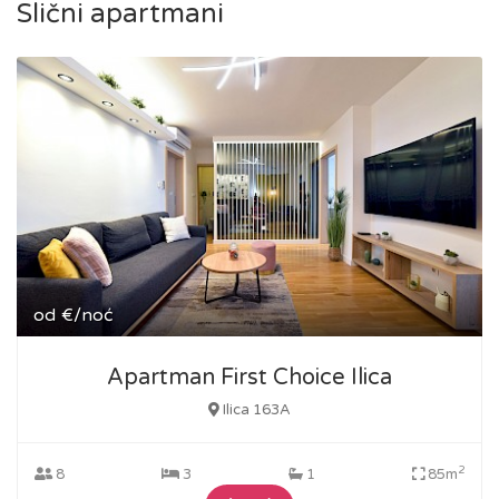
Slični apartmani
od
€/noć
Apartman First Choice Ilica
Ilica 163A
2
8
3
1
85m