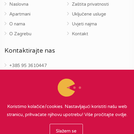
Naslovna
Zaštita privatnosti
Apartmani
Uključene usluge
O nama
Uvjeti najma
O Zagrebu
Kontakt
Kontaktirajte nas
+385 95 3610447
info@zagrebapartments.eu
Koristimo kolačiće/cookies. Nastavljajući koristiti našu web
stranicu, prihvaćate njihovu upotrebu!
Više pročitajte ovdje.
© 2026 Zagreb Apartments
∞
{ powered by Nubilus
}
Slažem se