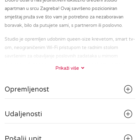
Dobro došli u naš jedinstveni luksuzno uređeni studio
apartman u srcu Zagreba! Ovaj savršeno pozicioniran
smještaj pruža sve što vam je potrebno za nezaboravan
boravak, bilo da putujete sami, s partnerom ili poslovno.
Studio je opremljen udobnim queen-size krevetom, smart tv-
om, neograničenim Wi-Fi pristupom te radnim stolom
savršenim za obavljanje poslovnih zadataka u mirnom
okruženju. Kupaonica je elegantna i besprijekorno čista, s
Prikaži više
walk-in tušem i osiguranim svježim ručnicima.
Kuhinja sadrži hladnjak, štednjak i osnovni pribor za pripremu
Opremljenost
jednostavnih jela. Također, studio sadrži mali balkon s
pogledom na dvorište.
U zajedničkom hodniku se nalazi perilica/sušilica sa svim
Udaljenosti
pripadajućim potrepštinama.
Nalazeći se u središtu Zagreba, bit ćete na korak od glavnih
Pošalji upit