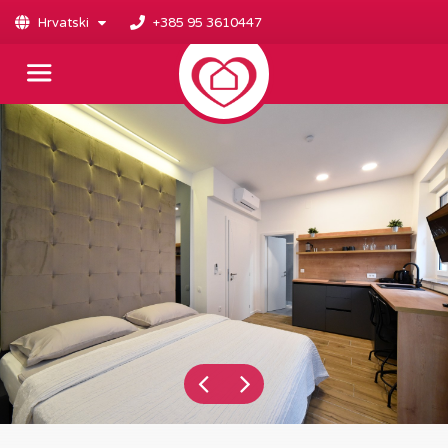
Hrvatski
+385 95 3610447