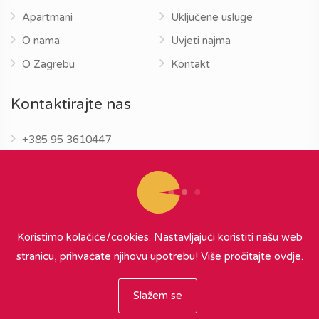
Apartmani
Uključene usluge
O nama
Uvjeti najma
O Zagrebu
Kontakt
Kontaktirajte nas
+385 95 3610447
info@zagrebapartments.eu
Koristimo kolačiće/cookies. Nastavljajući koristiti našu web
stranicu, prihvaćate njihovu upotrebu!
Više pročitajte ovdje.
© 2026 Zagreb Apartments
∞
{ powered by Nubilus
}
Slažem se