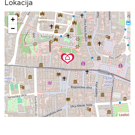
poznatom zagrebačkom katedralom, tržnicom Dolac i Trgom
Lokacija
bana Jelačića, ili da uživate u kavi na Tkalčićevoj ulici, sve
vam je nadohvat ruke.
+
−
Tramvajska stanica nalazi se odmah ispred zgrade, što
omogućuje jednostavan pristup širem gradskom području.
Leaflet