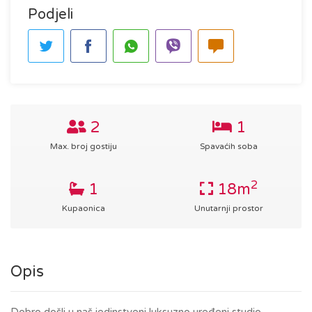
Podjeli
2
1
Max. broj gostiju
Spavaćih soba
2
1
18m
Kupaonica
Unutarnji prostor
Opis