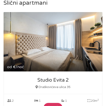
Slični apartmani
od
€/noć
Studio Evita 2
Draškovićeva ulica 35
2
2
1
1
20m