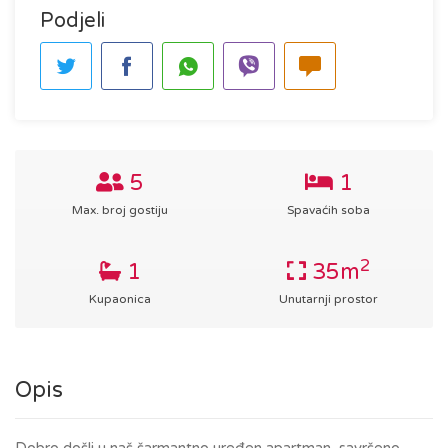
Podjeli
5
1
Max. broj gostiju
Spavaćih soba
2
1
35m
Kupaonica
Unutarnji prostor
Opis