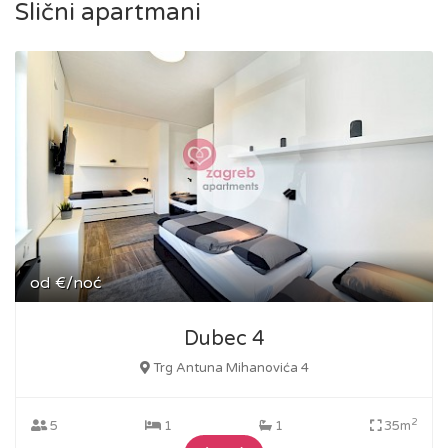
Slični apartmani
od
€/noć
Dubec 4
Trg Antuna Mihanovića 4
2
5
1
1
35m