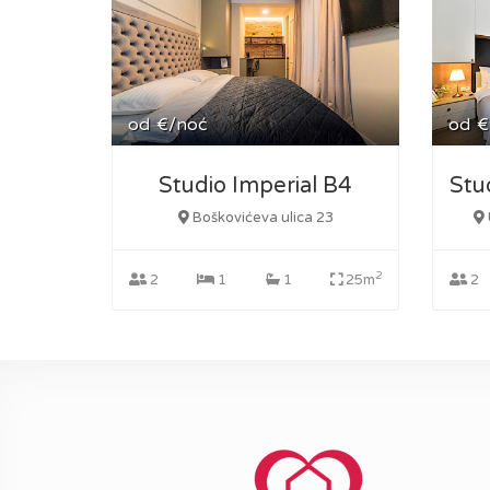
od
€/noć
od
€
Studio Imperial B4
Boškovićeva ulica 23
2
2
1
1
25m
2