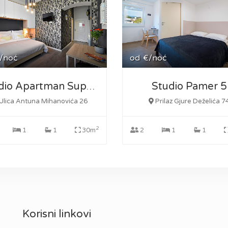
/noć
od
€/noć
Studio Pamer 5
Studio Apartman Superior
Ulica Antuna Mihanovića 26
Prilaz Gjure Deželića 7
2
1
1
30m
2
1
1
Korisni linkovi