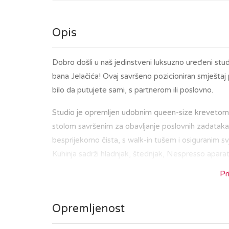
Opis
Dobro došli u naš jedinstveni luksuzno uređeni st
bana Jelačića! Ovaj savršeno pozicioniran smješta
bilo da putujete sami, s partnerom ili poslovno.
Studio je opremljen udobnim queen-size krevetom
stolom savršenim za obavljanje poslovnih zadataka
besprijekorno čista, s walk-in tušem i osiguranim sv
Kuhinja sadrži hladnjak, štednjak, Nespresso aparat
Pr
Nalazeći se u središtu Zagreba, bit ćete na korak o
ste u posjetu kako biste istražili povijesnu jezg
Opremljenost
tržnicom Dolac i Trgom bana Jelačića, ili da uživate