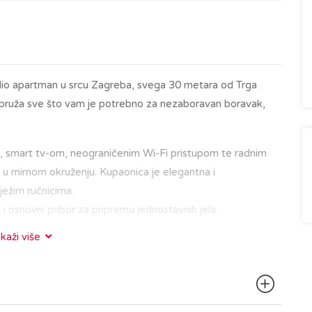
udio apartman u srcu Zagreba, svega 30 metara od Trga
j pruža sve što vam je potrebno za nezaboravan boravak,
, smart tv-om, neograničenim Wi-Fi pristupom te radnim
 u mirnom okruženju. Kupaonica je elegantna i
ježim ručnicima.
 i osnovni pribor za pripremu jednostavnih jela.
ikaži više
d glavnih gradskih znamenitosti, restorana i kafića. Bilo da
ru Gornjeg grada s poznatom zagrebačkom katedralom,
 u kavi na Tkalčićevoj ulici, sve vam je nadohvat ruke.