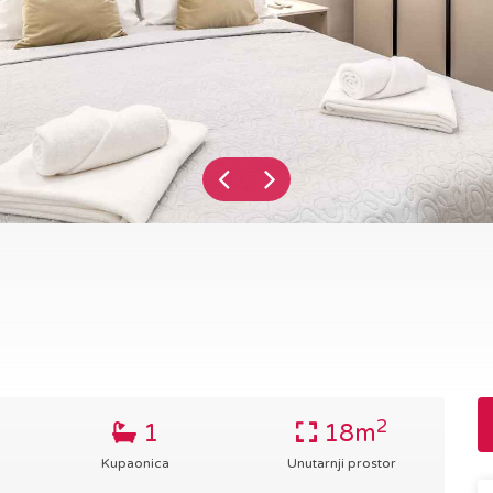
2
1
18m
Kupaonica
Unutarnji prostor