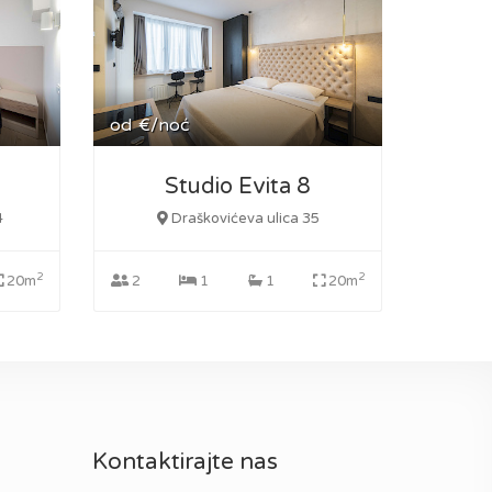
od
€/noć
Studio Evita 8
4
Draškovićeva ulica 35
2
2
20m
2
1
1
20m
Kontaktirajte nas