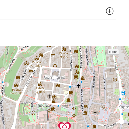
, što omogućuje jednostavan pristup širem gradskom