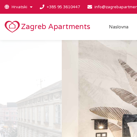
Hrvatski
+385 95 3610447
info@zagrebapartmen
Zagreb Apartments
Naslovna