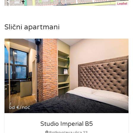
Leaflet
Slični apartmani
od
€/noć
Studio Imperial B5
Boškovićeva ulica 23