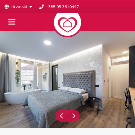
Hrvatski
+385 95 3610447