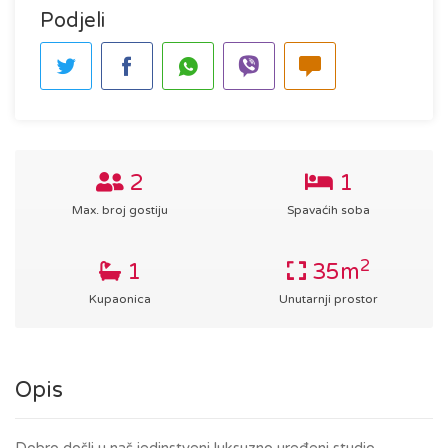
Podjeli
2
1
Max. broj gostiju
Spavaćih soba
2
1
35m
Kupaonica
Unutarnji prostor
Opis