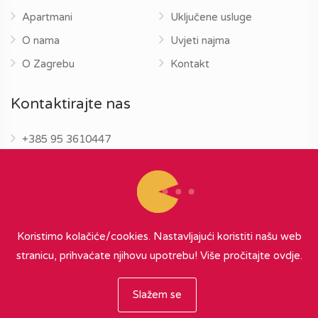
Apartmani
Uključene usluge
O nama
Uvjeti najma
O Zagrebu
Kontakt
Kontaktirajte nas
+385 95 3610447
info@zagrebapartments.eu
Koristimo kolačiće/cookies. Nastavljajući koristiti našu web
stranicu, prihvaćate njihovu upotrebu!
Više pročitajte ovdje.
© 2026 Zagreb Apartments
∞
{ powered by Nubilus
}
Slažem se