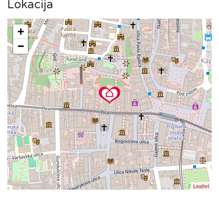
poznatom zagrebačkom katedralom, tržnicom Dolac i Trgom
Lokacija
bana Jelačića, ili da uživate u kavi na Tkalčićevoj ulici, sve
vam je nadohvat ruke.
+
−
Tramvajska stanica nalazi se odmah ispred zgrade, što
omogućuje jednostavan pristup širem gradskom području.
Leaflet