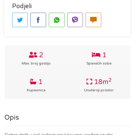
Podjeli
2
1
Max. broj gostiju
Spavaćih soba
2
1
18m
Kupaonica
Unutarnji prostor
Opis