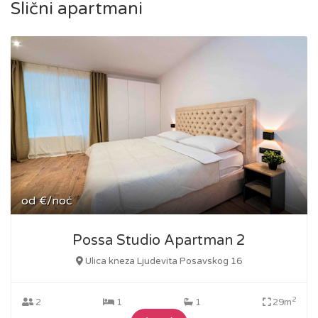
Slični apartmani
od
€/noć
Possa Studio Apartman 2
Ulica kneza Ljudevita Posavskog 16
2
2
1
1
29m