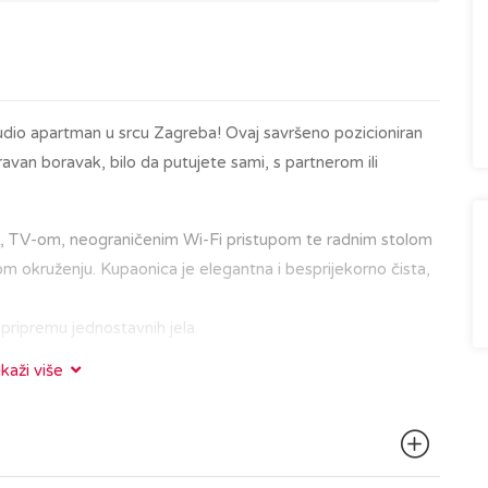
tudio apartman u srcu Zagreba! Ovaj savršeno pozicioniran
van boravak, bilo da putujete sami, s partnerom ili
, TV-om, neograničenim Wi-Fi pristupom te radnim stolom
m okruženju. Kupaonica je elegantna i besprijekorno čista,
 pripremu jednostavnih jela.
ikaži više
d glavnih gradskih znamenitosti, restorana i kafića. Bilo da
ru Gornjeg grada s poznatom zagrebačkom katedralom,
 u kavi na Tkalčićevoj ulici, sve vam je nadohvat ruke.
d zgrade, što omogućuje jednostavan pristup širem