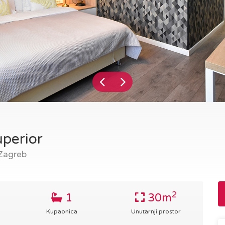
perior
 Zagreb
2
1
30m
Kupaonica
Unutarnji prostor