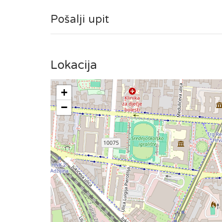
gradskom području.
Pošalji upit
Lokacija
+
−