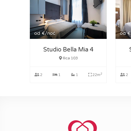
od
€/noć
od
€
Studio Bella Mia 4
Ilica 103
2
2
1
1
22m
2