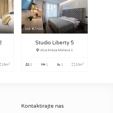
od
€/noć
2
Studio Liberty 5
Ulica kneza Mislava 1
2
2
18m
2
1
1
20m
Kontaktirajte nas