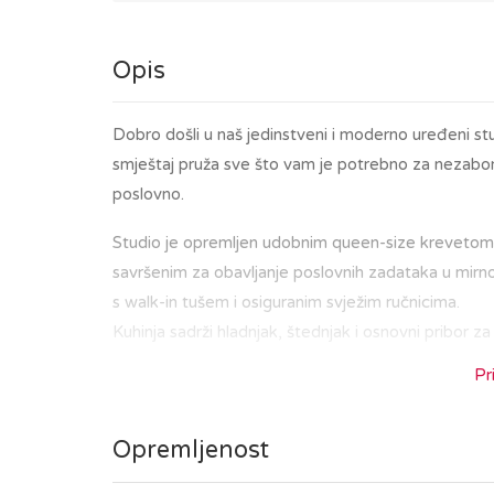
Opis
Dobro došli u naš jedinstveni i moderno uređeni s
smještaj pruža sve što vam je potrebno za nezabora
poslovno.
Studio je opremljen udobnim queen-size krevetom
savršenim za obavljanje poslovnih zadataka u mirno
s walk-in tušem i osiguranim svježim ručnicima.
Kuhinja sadrži hladnjak, štednjak i osnovni pribor za
Pr
Nalazeći se u središtu Zagreba, bit ćete na korak o
ste u posjetu kako biste istražili povijesnu jezg
Opremljenost
tržnicom Dolac i Trgom bana Jelačića, ili da uživate
Tramvajska stanica smještena je neposredno ispre