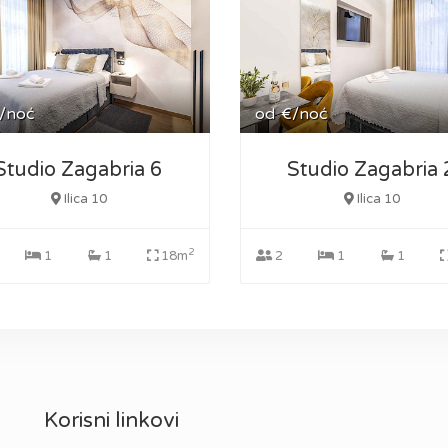
/noć
od
€/noć
Studio Zagabria 6
Studio Zagabria 
Ilica 10
Ilica 10
2
1
1
18m
2
1
1
Korisni linkovi