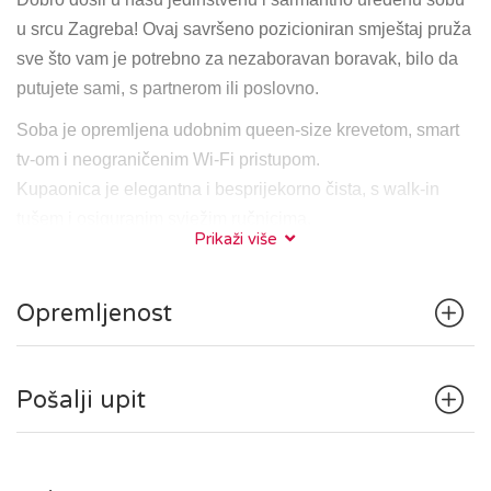
u srcu Zagreba! Ovaj savršeno pozicioniran smještaj pruža
sve što vam je potrebno za nezaboravan boravak, bilo da
putujete sami, s partnerom ili poslovno.
Soba je opremljena udobnim queen-size krevetom, smart
tv-om i neograničenim Wi-Fi pristupom.
Kupaonica je elegantna i besprijekorno čista, s walk-in
tušem i osiguranim svježim ručnicima.
Prikaži više
Nalazeći se u središtu Zagreba, bit ćete na korak od
glavnih gradskih znamenitosti, restorana i kafića. Bilo da
Opremljenost
ste u posjetu kako biste istražili povijesnu jezgru Gornjeg
grada s poznatom zagrebačkom katedralom, tržnicom
Dolac i Trgom bana Jelačića, ili da uživate u kavi na
Pošalji upit
Tkalčićevoj ulici, sve vam je nadohvat ruke.
Soba se nalazi na 3. katu, u zgradi bez lifta.