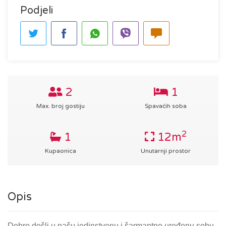
Podjeli
2
1
Max. broj gostiju
Spavaćih soba
2
1
12m
Kupaonica
Unutarnji prostor
Opis
Dobro došli u našu jedinstvenu i šarmantno uređenu sobu