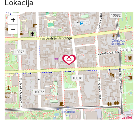
Lokacija
+
−
Leaflet