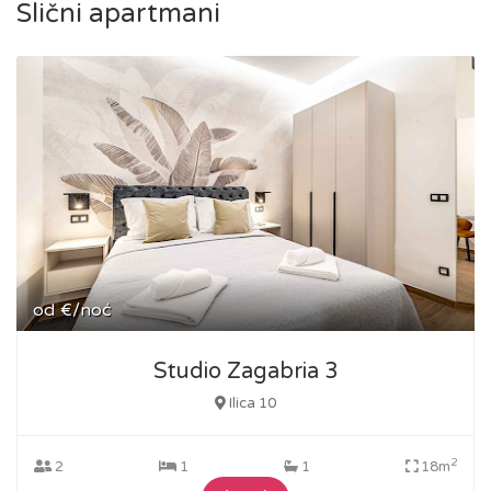
Slični apartmani
od
€/noć
Studio Zagabria 3
Ilica 10
2
2
1
1
18m